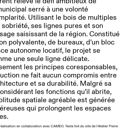
rent relève le défi ambitieux de
municipal serré à une volonté
plarité. Utilisant le bois de multiples
sa sobriété, ses lignes pures et son
sage saisissant de la région. Constitué
ion polyvalente, de bureaux, d’un bloc
ace autonome locatif, le projet se
me une seule ligne délicate.
sement les principes coresponsables,
ruction ne fait aucun compromis entre
hitecture et sa durabilité. Malgré sa
nsidérant les fonctions qu’il abrite,
litude spatiale agréable est générée
néreuses qui prolongent les espaces
es.
réalisation en collaboration avec CAMEO. Texte tiré du site de l’Atelier Pierre